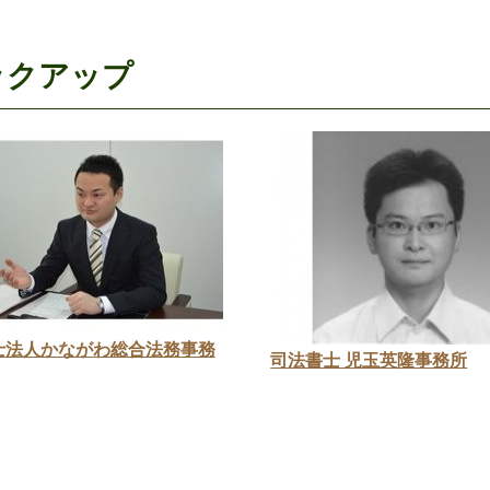
ックアップ
士法人かながわ総合法務事務
司法書士 児玉英隆事務所