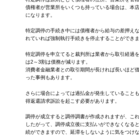
債権者が営業所をいくつも持っている場合は、本
になります。
特定調停の手続き中には債権者から給与の差押え
れていれば強制執行手続きを停止することができ
特定調停を申立てると裁判所は業者から取引経過
は2～3割は債務が減ります。
消費者金融業者との取引期間が長ければ長いほど借
った事例もあります。
さらに場合によっては過払金が発生していること
得返還請求訴訟を起こす必要があります。
調停が成立すると調停調書が作成されますが、こ
したがって、調停成立後に支払いができなくなる
続ができますので、延滞をしないように気をつけ