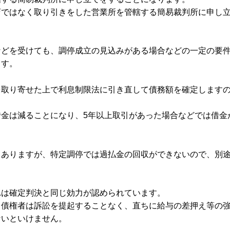
店ではなく取り引きをした営業所を管轄する簡易裁判所に申し
などを受けても、調停成立の見込みがある場合などの一定の要
ます。
を取り寄せた上で利息制限法に引き直して債務額を確定します
金は減ることになり、5年以上取引があった場合などでは借金
もありますが、特定調停では過払金の回収ができないので、別
れは確定判決と同じ効力が認められています。
と債権者は訴訟を提起することなく、直ちに給与の差押え等の
ないといけません。