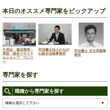
本日のオススメ専門家をピックアップ
不用品・遺品整理・
司法書士法人かなが
司法書士 児玉英隆事
買取 総合リサイク
わ総合法務事務所
務所
ルショップ ワンツ
ー
専門家を探す
職種から専門家を探す